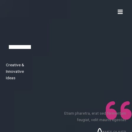
Skip
to
content
Your Attractive Heading
Creative &
Innovative
Ideas
Etiam pharetra, erat sed fermentum
feugiat, velit mauris egestas